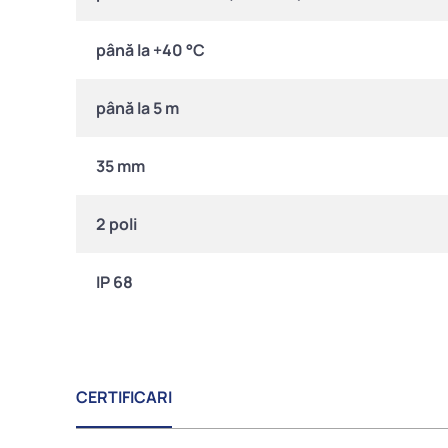
până la +40 °C
până la 5 m
35 mm
2 poli
IP 68
CERTIFICARI