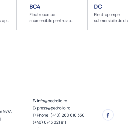
BC4
DC
Electropompe
Electropompe
u ape
submersibile pentru ape
submersibile de dr
uzate - 4 poli
pentru ape curate
E:
info@pedrollo.ro
E:
press@pedrollo.ro
nr 97/A
T:
Phone: (+40) 260 610 330
j
(+40) 0743 021 811