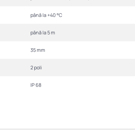
până la +40 °C
până la 5 m
35 mm
2 poli
IP 68