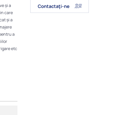
e și a
Contactaţi-ne
in care
at și a
enajere
 pentru a
iilor
rigare etc