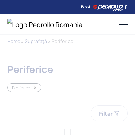
Home
»
Suprafaţă
»
Periferice
Periferice
Periferice
Filter