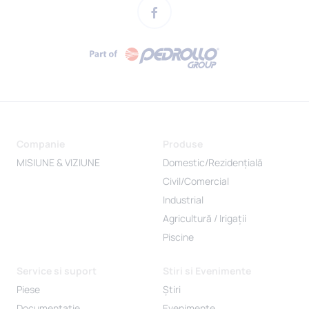
Companie
Produse
MISIUNE & VIZIUNE
Domestic/Rezidențială
Civil/Comercial
Industrial
Agricultură / Irigații
Piscine
Service si suport
Stiri si Evenimente
Piese
Știri
Documentație
Evenimente