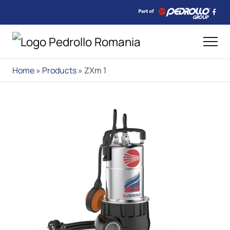
Home
»
Products
»
ZXm 1