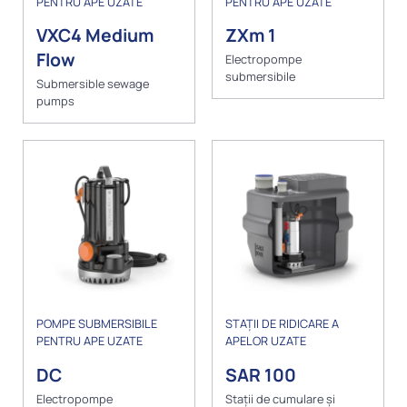
PENTRU APE UZATE
PENTRU APE UZATE
VXC4 Medium
ZXm 1
Flow
Electropompe
submersibile
Submersible sewage
pumps
POMPE SUBMERSIBILE
STAȚII DE RIDICARE A
PENTRU APE UZATE
APELOR UZATE
DC
SAR 100
Electropompe
Stații de cumulare și