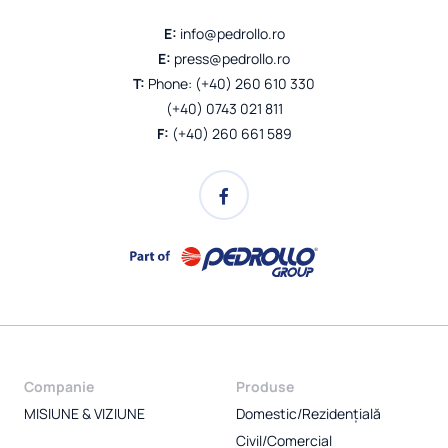
E:
info@pedrollo.ro
E:
press@pedrollo.ro
T:
Phone: (+40) 260 610 330
(+40) 0743 021 811
F:
(+40) 260 661 589
Companie
Produse
MISIUNE & VIZIUNE
Domestic/Rezidențială
Civil/Comercial