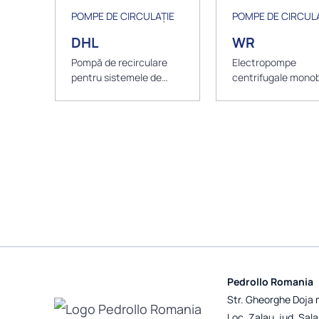
POMPE DE CIRCULAȚIE
POMPE DE CIRCULA
DHL
WR
Pompă de recirculare
Electropompe
pentru sistemele de
centrifugale mono
încălzire
IN-LINE
Pedrollo Romania
Str. Gheorghe Doja 
Loc. Zalau, jud. Sala