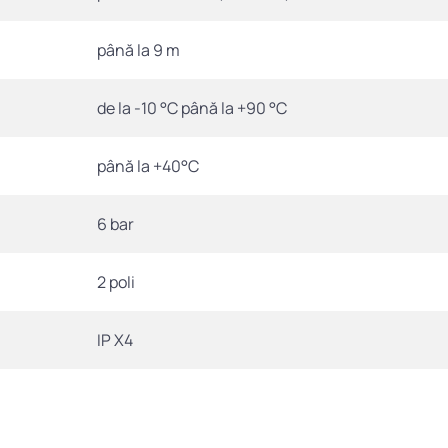
până la 9 m
de la -10 °C până la +90 °C
până la +40°C
6 bar
2 poli
IP X4