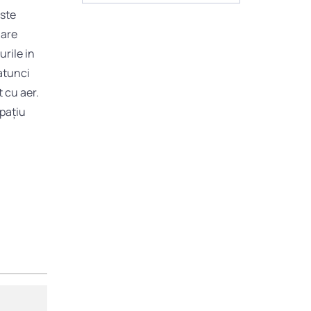
este
nare
rile in
atunci
 cu aer.
spațiu