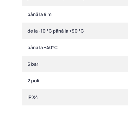
până la 9 m
de la -10 °C până la +90 °C
până la +40°C
6 bar
2 poli
IP X4