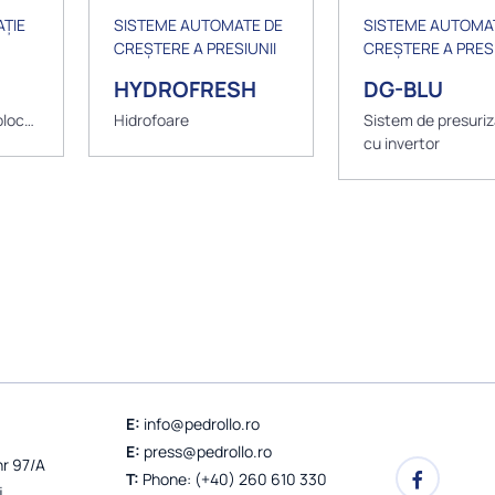
ȚIE
SISTEME AUTOMATE DE
SISTEME AUTOMA
CREȘTERE A PRESIUNII
CREȘTERE A PRESI
HYDROFRESH
DG-BLU
bloc
Hidrofoare
Sistem de presuriz
cu invertor
E:
info@pedrollo.ro
E:
press@pedrollo.ro
nr 97/A
T:
Phone: (+40) 260 610 330
j