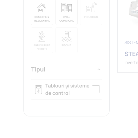
DOMESTIC /
CIVIL /
INDUSTRIAL
REZIDENTIAL
COMERCIAL
SISTE
AGRICULTURA
PISCINE
/ IRIGATII
STE
Invert
Tipul
Tablouri și sisteme
de control