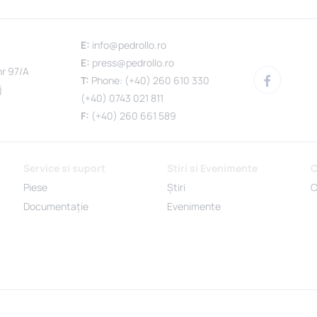
E:
info@pedrollo.ro
E:
press@pedrollo.ro
nr 97/A
T:
Phone: (+40) 260 610 330
j
(+40) 0743 021 811
F:
(+40) 260 661 589
Service si suport
Stiri si Evenimente
C
Piese
Știri
C
Documentație
Evenimente