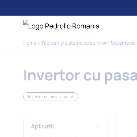
Home
»
Tablouri și sisteme de control
»
Sisteme de 
Invertor cu pasa
Invertor cu pasaj apa
Aplicatii