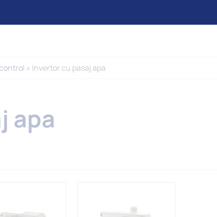
control
»
Invertor cu pasaj apa
j apa