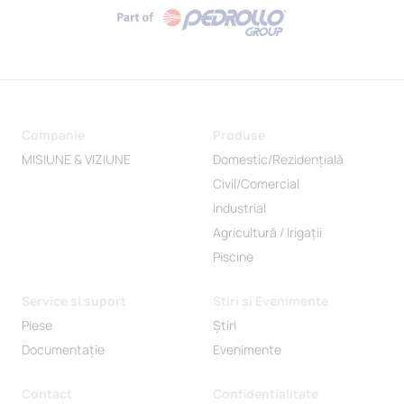
Companie
Produse
MISIUNE & VIZIUNE
Domestic/Rezidențială
Civil/Comercial
Industrial
Agricultură / Irigații
Piscine
Service si suport
Stiri si Evenimente
Piese
Știri
Documentație
Evenimente
Contact
Confidentialitate