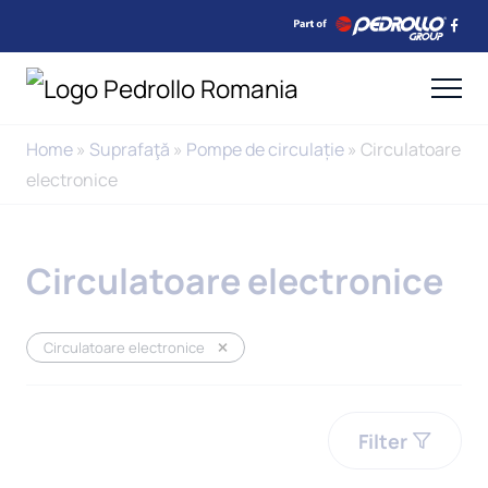
Home
»
Suprafaţă
»
Pompe de circulație
»
Circulatoare
electronice
Circulatoare electronice
Circulatoare electronice
Filter