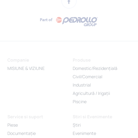
Companie
Produse
MISIUNE & VIZIUNE
Domestic/Rezidențială
Civil/Comercial
Industrial
Agricultură / Irigații
Piscine
Service si suport
Stiri si Evenimente
Piese
Știri
Documentație
Evenimente