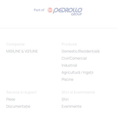
Companie
Produse
MISIUNE & VIZIUNE
Domestic/Rezidențială
Civil/Comercial
Industrial
Agricultură / Irigații
Piscine
Service si suport
Stiri si Evenimente
Piese
Știri
Documentație
Evenimente