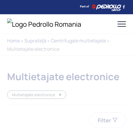
Home
»
Suprafaţă
»
Centrifugale multietajate
»
Multietajate electronice
Multietajate electronice
Multietajate electronice
Filter