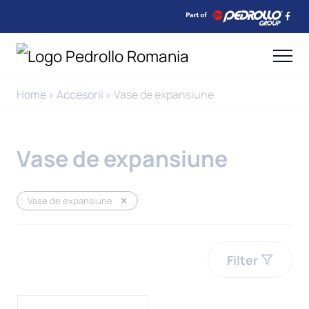
Home
»
Accesorii
»
Vase de expansiune
Vase de expansiune
Vase de expansiune
Filter