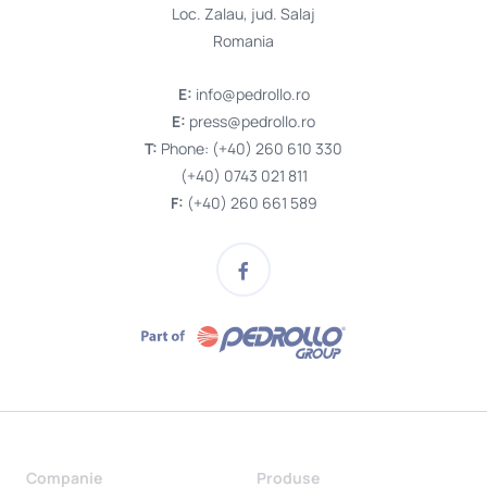
Loc. Zalau, jud. Salaj
Romania
E:
info@pedrollo.ro
E:
press@pedrollo.ro
T:
Phone: (+40) 260 610 330
(+40) 0743 021 811
F:
(+40) 260 661 589
Companie
Produse