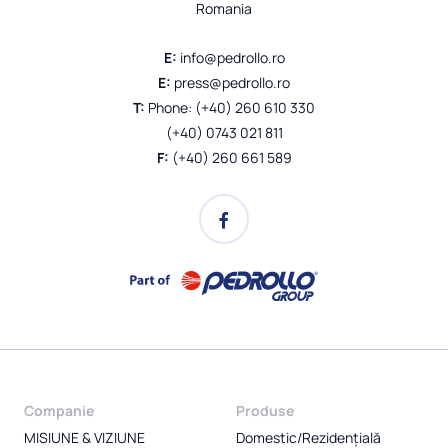
Romania
E:
info@pedrollo.ro
E:
press@pedrollo.ro
T:
Phone: (+40) 260 610 330
(+40) 0743 021 811
F:
(+40) 260 661 589
Companie
Produse
MISIUNE & VIZIUNE
Domestic/Rezidențială