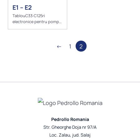
E1 – E2
TablouC33:C125ri
electronice pentru pompe
submersibile
←
1
2
Pedrollo Romania
Str. Gheorghe Doja nr 97/A
Loc. Zalau, jud. Salaj